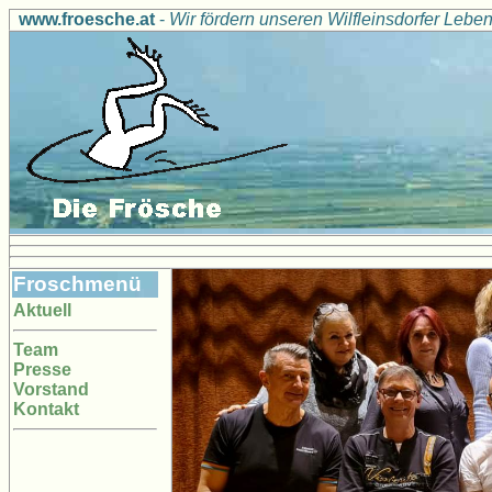
www.froesche.at
-
Wir fördern unseren Wilfleinsdorfer Leb
Froschmenü
Aktuell
Team
Presse
Vorstand
Kontakt